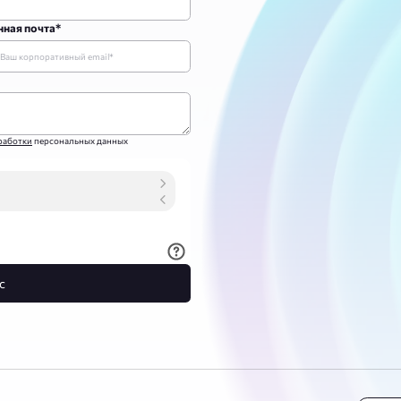
ная почта*
работки
персональных данных
с