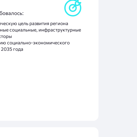
ебовалось:
ическую цель развития региона
тные социальные, инфраструктурные
кторы
гию социально-экономического
 2035 года