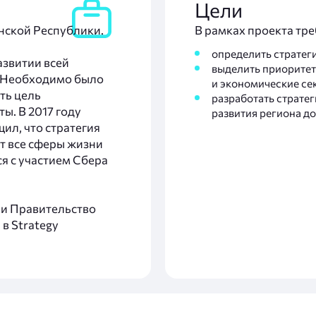
Цели
нской Республики.
В рамках проекта тр
определить стратег
азвитии всей
выделить приорите
 Необходимо было
и экономические се
ть цель
разработать страте
ы. В 2017 году
развития региона до
ил, что стратегия
ет все сферы жизни
ся с участием Сбера
ии Правительство
в Strategy