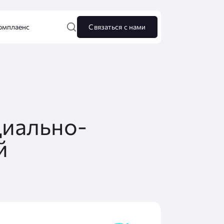
омплаенс
Связаться с нами
циально-
й