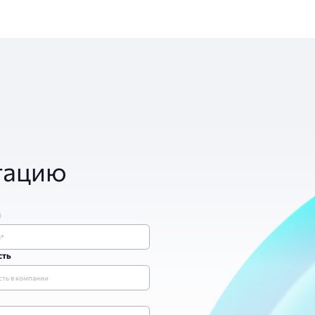
тацию
я
сть