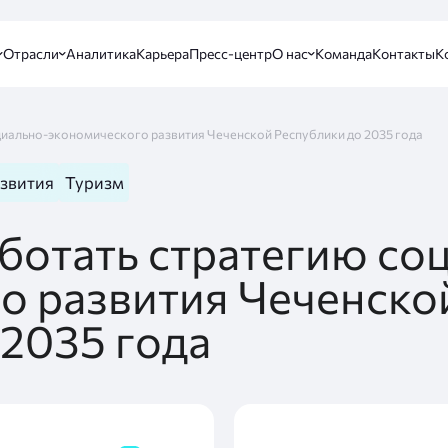
Отрасли
Аналитика
Карьера
Пресс-центр
О нас
Команда
Контакты
К
циально-экономического развития Чеченской Республики до 2035 года
азвития
Туризм
ботать стратегию со
о развития Чеченско
 2035 года