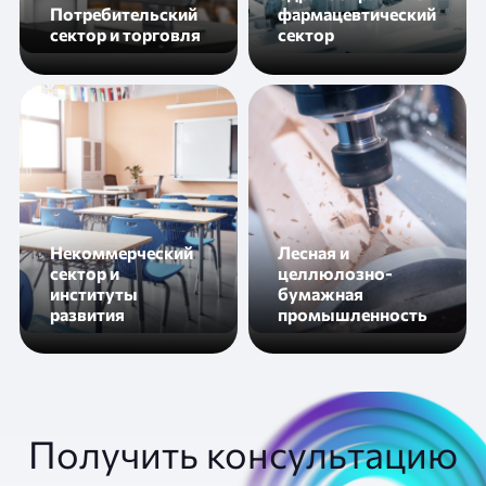
Потребительский
фармацевтический
сектор и торговля
сектор
Некоммерческий
Лесная и
сектор и
целлюлозно-
институты
бумажная
развития
промышленность
Получить консультацию