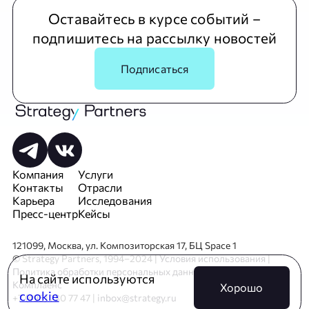
Оставайтесь в курсе событий –
подпишитесь на рассылку новостей
Подписаться
Компания
Услуги
Контакты
Отрасли
Карьера
Исследования
Пресс-центр
Кейсы
121099, Москва, ул. Композиторская 17, БЦ Space 1
© Strategy Partners, 1994–2024 |
Условия использования
|
Политика обработки персональных данных
|
Реквизиты
|
На сайте используются
Комплаенс
Хорошо
cookie
+7 (495) 730 77 47 |
inbox@strategy.ru