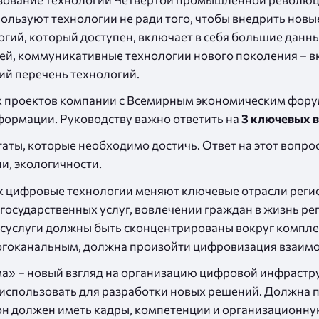
пользуют технологии не ради того, чтобы внедрить нов
гий, который доступен, включает в себя большие данны
щей, коммуникативные технологии нового поколения – 
ий перечень технологий.
ных проектов компании с Всемирным экономическим фо
формации. Руководству важно ответить на
3 ключевых 
таты, которые необходимо достичь. Ответ на этот вопр
и, экологичности.
ак цифровые технологии меняют ключевые отрасли регио
государственных услуг, вовлечении граждан в жизнь рег
осуслуги должны быть сконцентрированы вокруг компле
огоканальным, должна произойти цифровизация взаимо
а» – новый взгляд на организацию цифровой инфрастр
 использовать для разработки новых решений. Должна
он должен иметь кадры, компетенции и организационну