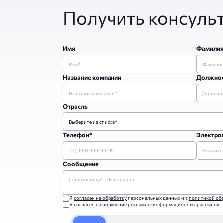
Получить консуль
Имя
Фамили
Название компании
Должно
Отрасль
Телефон*
Электрон
Сообщение
Я
согласен на обработку
персональных данных и с
политикой об
Я согласен на
получение рекламно-информационных рассылок