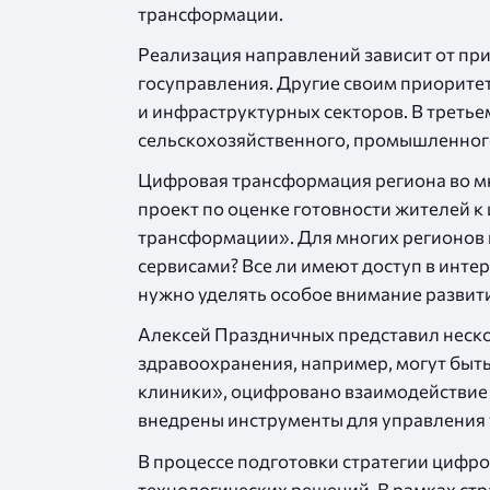
трансформации.
Реализация направлений зависит от при
госуправления. Другие своим приорите
и инфраструктурных секторов. В третье
сельскохозяйственного, промышленного,
Цифровая трансформация региона во мно
проект по оценке готовности жителей 
трансформации». Для многих регионов 
сервисами? Все ли имеют доступ в инте
нужно уделять особое внимание развити
Алексей Праздничных представил неск
здравоохранения, например, могут быт
клиники», оцифровано взаимодействие 
внедрены инструменты для управления 
В процессе подготовки стратегии цифр
технологических решений. В рамках ст