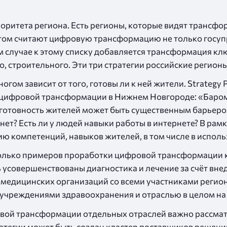
оритета региона. Есть регионы, которые видят трансфо
том считают цифровую трансформацию не только госуп
м случае к этому списку добавляется трансформация кл
 строительного. Эти три стратегии российские регионы
гом зависит от того, готовы ли к ней жители. Strategy
к цифровой трансформации в Нижнем Новгороде: «Баро
готовность жителей может быть существенным барьеро
рнет? Есть ли у людей навыки работы в интернете? В р
ю компетенций, навыков жителей, в том числе в исполь
олько примеров проработки цифровой трансформации к
ь усовершенствованы диагностика и лечение за счёт вн
медицинских организаций со всеми участниками регио
учреждениями здравоохранения и отраслью в целом на
овой трансформации отдельных отраслей важно рассма
ратегии может быть создан кластер поставщиков решен