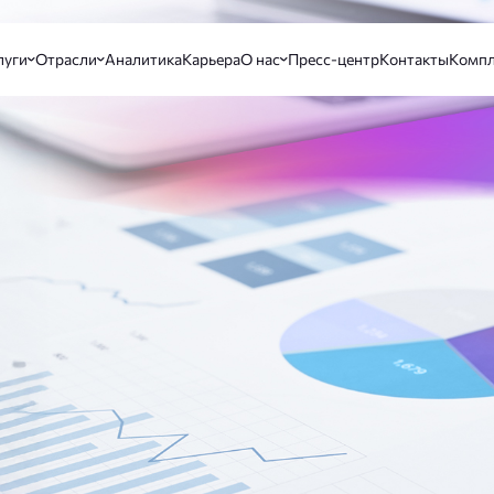
луги
Отрасли
Аналитика
Карьера
О нас
Пресс-центр
Контакты
Компл