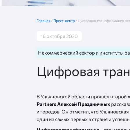
Главная
/
Пресс-центр
/
Цифровая трансформация ре
16 октября 2020
Некоммерческий сектор и институты р
Цифровая тра
В Ульяновской области прошёл второй «
Partners Алексей Праздничных
рассказ
и городов. Он отметил, что Ульяновская
один из самых первых в стране и успе
Цифровая трансформация
– это испол