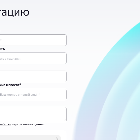
тацию
я
сть
ная почта*
работки
персональных данных