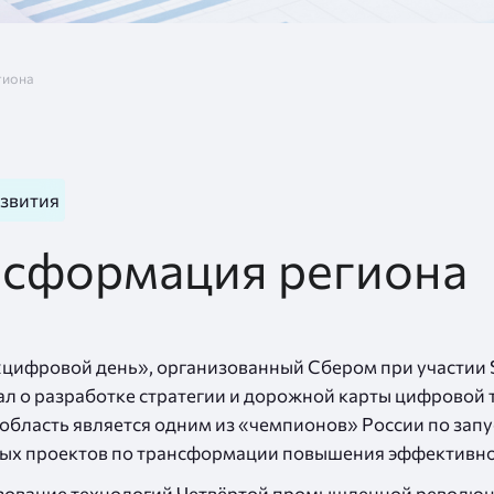
гиона
азвития
нсформация региона
цифровой день», организованный Сбером при участии S
ал о разработке стратегии и дорожной карты цифровой
 область является одним из «чемпионов» России по запу
шных проектов по трансформации повышения эффективно
ьзование технологий Четвёртой промышленной революц