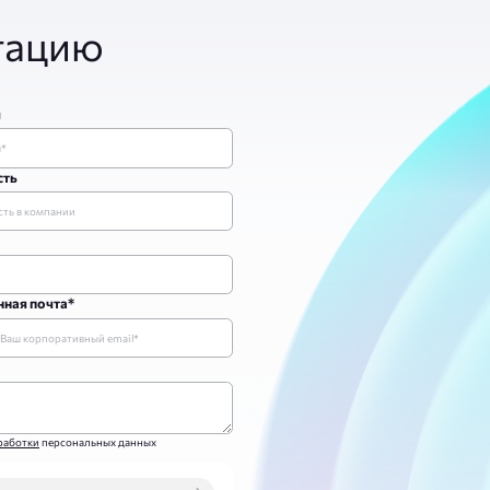
тацию
я
сть
ная почта*
работки
персональных данных