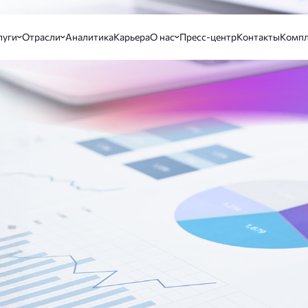
луги
Отрасли
Аналитика
Карьера
О нас
Пресс-центр
Контакты
Компл