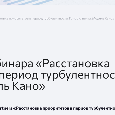
овка приоритетов в период турбулентности. Голос клиента. Модель Кано»
инара «Расстановка
период турбулентнос
ль Кано»
rtners «Расстановка приоритетов в период турбулентно