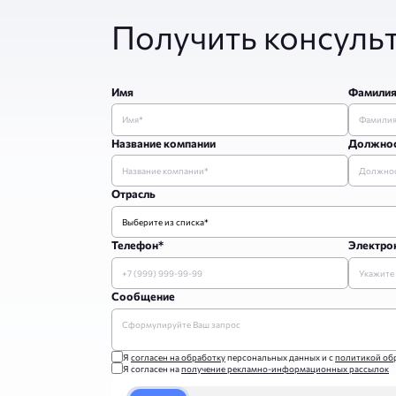
Получить консуль
Имя
Фамили
Название компании
Должно
Отрасль
Телефон*
Электрон
Сообщение
Я
согласен на обработку
персональных данных и с
политикой об
Я согласен на
получение рекламно-информационных рассылок